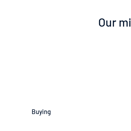
Our m
Buying