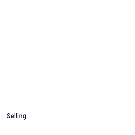
Selling