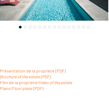
SKU : V106M115
995.000 € | Villa dans parc arboré | 5
Ch+1 Apt | Piscine | La Motte (83920)
995.000 €
(Honoraires à charge du vendeur)
Présentation de la propriété (PDF)
Brochure of the estate (PDF)
Film de la propriété/
Video of the estate
Plans/
Floor plans
(PDF)
DESCRIPTION