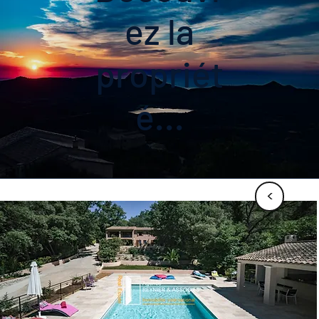
ez la
propriét
é...
<