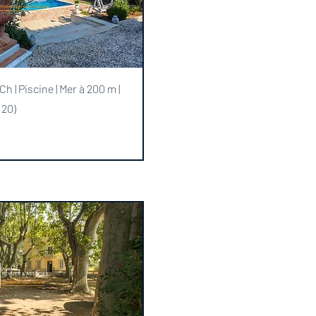
rçu rapide
 Ch | Piscine | Mer à 200 m |
120)