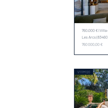
760.000 € | Villa 
Les Arcs (83460
Prix
760 000,00 €
V111M120