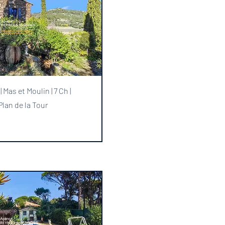
rçu rapide
as et Moulin | 7 Ch |
 Plan de la Tour