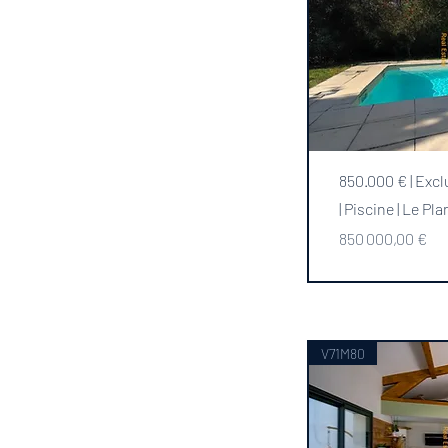
850.000 € | Exclu
| Piscine | Le Pl
Prix
850 000,00 €
V71M80