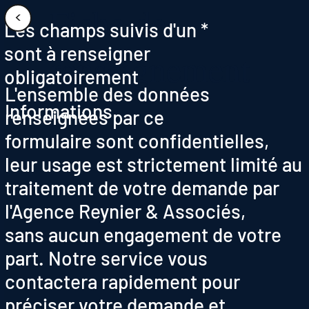
Fiche de
<
Les champs suivis d'un *
sont à renseigner
renseignement
obligatoirement
L'ensemble des données
Informations
renseignées par ce
formulaire sont confidentielles,
leur usage est strictement limité au
traitement de votre demande par
l'Agence Reynier & Associés,
sans aucun engagement de votre
part. Notre service vous
contactera rapidement pour
préciser votre demande et