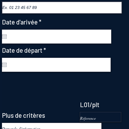
r
Date d'arivée
*
e
q
u
i
r
Date de départ
*
r
e
e
q
d
u
i
r
e
d
L01/plt
Plus de critères