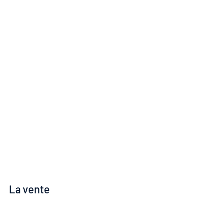
La vente