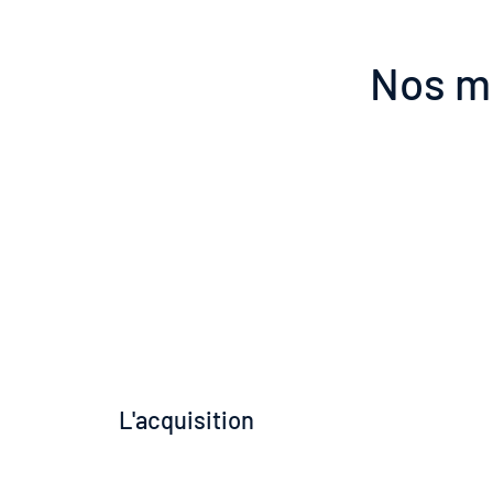
Nos m
L'acquisition